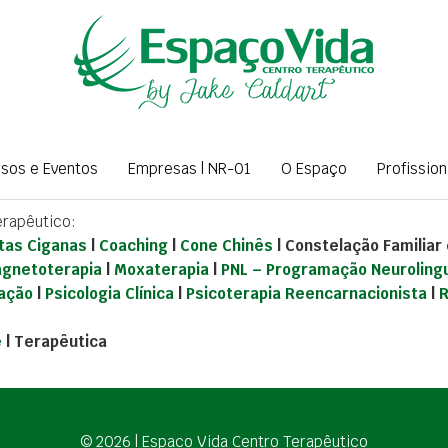
rsos e Eventos
Empresas | NR-01
O Espaço
Profission
erapêutico:
tas Ciganas
|
Coaching
|
Cone Chinês
| Constelação Familiar
gnetoterapia
|
Moxaterapia
|
PNL – Programação Neurolingu
ação
|
Psicologia Clínica
|
Psicoterapia Reencarnacionista
|
R
e
| Terapêutica
© 2026 | Espaco Vida Centro Terapêutico