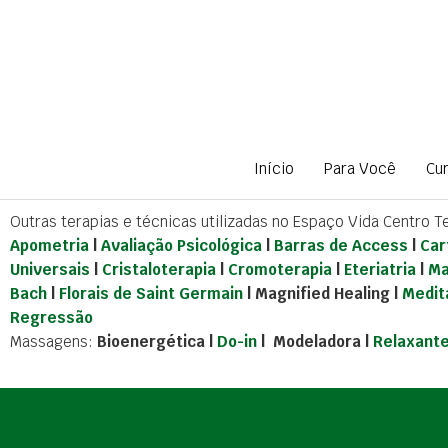
Ir
para
o
conteúdo
Início
Para Você
Cu
Outras terapias e técnicas utilizadas no Espaço Vida Centro T
Apometria
|
Avaliação Psicológica
|
Barras de Access
|
Car
Universais
|
Cristaloterapia
|
Cromoterapia
|
Eteriatria
|
Ma
Bach
|
Florais de Saint Germain
| Magnified Healing |
Medit
Regressão
Massagens:
Bioenergética |
Do-in
| Modeladora |
Relaxant