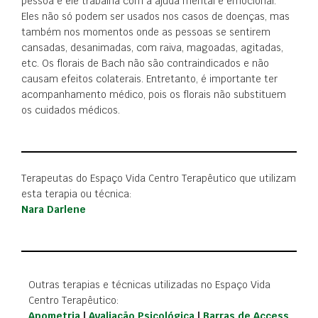
pessoa e ele trabalha com a ajuda mental e emocional.
Eles não só podem ser usados nos casos de doenças, mas
também nos momentos onde as pessoas se sentirem
cansadas, desanimadas, com raiva, magoadas, agitadas,
etc. Os florais de Bach não são contraindicados e não
causam efeitos colaterais. Entretanto, é importante ter
acompanhamento médico, pois os florais não substituem
os cuidados médicos.
Terapeutas do Espaço Vida Centro Terapêutico que utilizam
esta terapia ou técnica:
Nara Darlene
Outras terapias e técnicas utilizadas no Espaço Vida
Centro Terapêutico:
Apometria
|
Avaliação Psicológica
|
Barras de Access