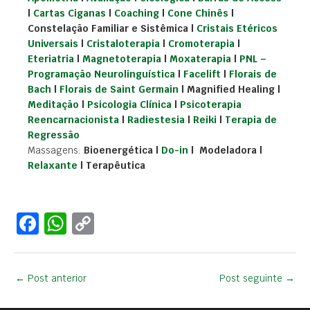
|
Cartas Ciganas
|
Coaching
|
Cone Chinês
|
Constelação Familiar e Sistêmica |
Cristais Etéricos
Universais
|
Cristaloterapia
|
Cromoterapia
|
Eteriatria
|
Magnetoterapia
|
Moxaterapia
|
PNL –
Programação Neurolinguística
|
Facelift
|
Florais de
Bach
|
Florais de Saint Germain
| Magnified Healing |
Meditação
|
Psicologia Clínica
|
Psicoterapia
Reencarnacionista
|
Radiestesia
|
Reiki
|
Terapia de
Regressão
Massagens:
Bioenergética |
Do-in
| Modeladora |
Relaxante
| Terapêutica
F
W
C
a
h
o
c
at
p
←
Post anterior
Post seguinte
→
e
s
y