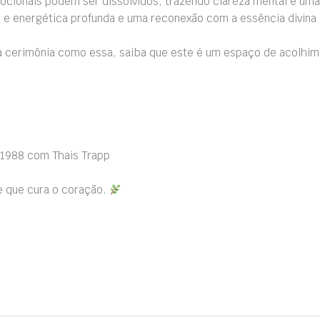
ionais podem ser dissolvidos, trazendo clareza mental e uma 
ca e energética profunda e uma reconexão com a essência divina
cerimônia como essa, saiba que este é um espaço de acolhimen
-1988 com Thais Trapp
e que cura o coração.