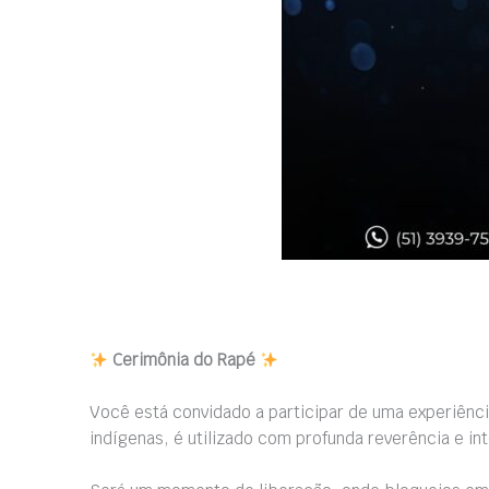
Cerimônia do Rapé
Você está convidado a participar de uma experiênci
indígenas, é utilizado com profunda reverência e i