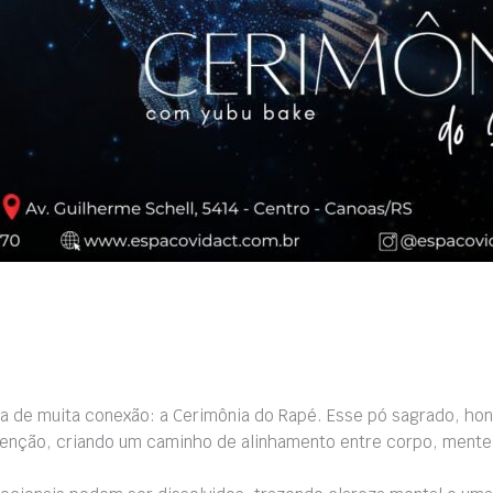
a de muita conexão: a Cerimônia do Rapé. Esse pó sagrado, hon
ntenção, criando um caminho de alinhamento entre corpo, mente 