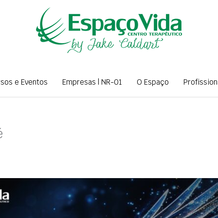
rsos e Eventos
Empresas | NR-01
O Espaço
Profission
é