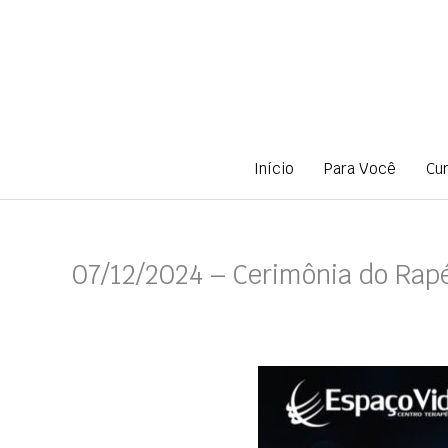
Ir
para
o
conteúdo
Início
Para Você
Cu
07/12/2024 – Cerimônia do Rap