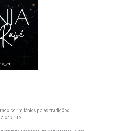
rado por milênios pelas tradições
e espírito.