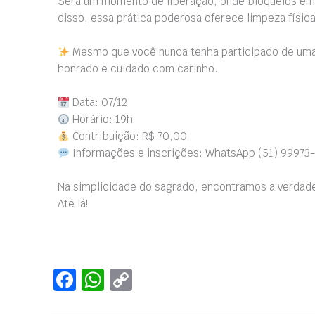
Será um momento de liberação, onde bloqueios emoc
disso, essa prática poderosa oferece limpeza físi
Mesmo que você nunca tenha participado de uma 
honrado e cuidado com carinho.
Data: 07/12
Horário: 19h
Contribuição: R$ 70,00
Informações e inscrições: WhatsApp (51) 99973
Na simplicidade do sagrado, encontramos a verdad
Até lá!
F
W
C
a
h
o