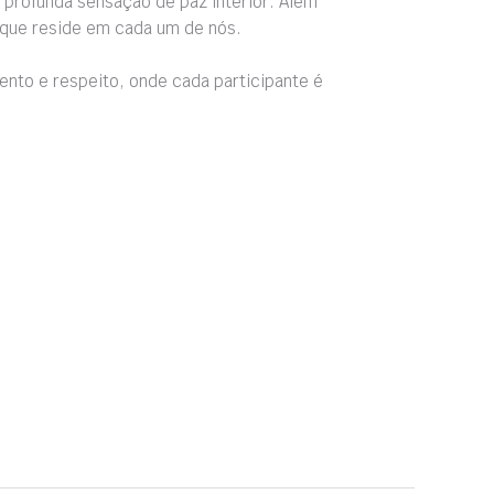
profunda sensação de paz interior. Além
 que reside em cada um de nós.
to e respeito, onde cada participante é