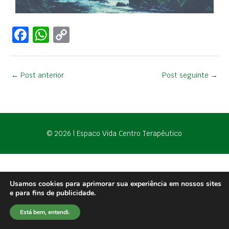
F
W
C
a
h
o
c
at
p
←
Post anterior
Post seguinte
→
e
s
y
b
A
Li
o
p
n
o
p
k
© 2026 | Espaco Vida Centro Terapêutico
k
Usamos cookies para aprimorar sua experiência em nossos sites
e para fins de publicidade.
Está bem, entendi.