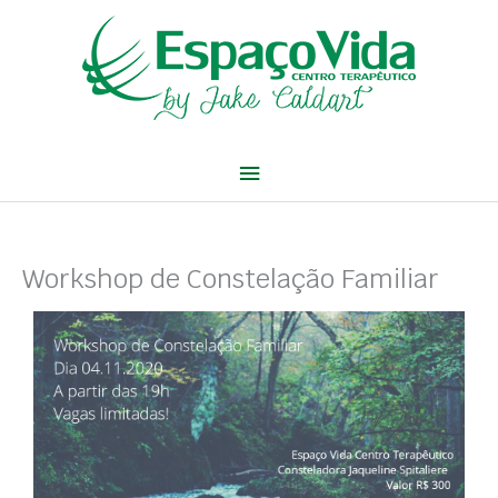
Ir
Menu
para
o
principal
conteúdo
Workshop de Constelação Familiar