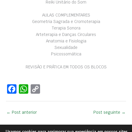
Reiki Unitário do Som
AULAS COMPLEMENTARES
Geometria Sagrada e Cromoterapia
Terapia Sonora
Arteterapia e Danças Circulares
Anatomia e Fisiologia
Sexualidade
Psicossomática
REVISÃO E PRÁTICA EM TODOS OS BLOCOS
F
W
C
a
h
o
c
at
p
←
Post anterior
Post seguinte
→
e
s
y
b
A
Li
Usamos cookies para aprimorar sua experiência em nossos sites