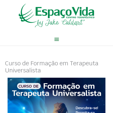
Ir
Menu
para
o
principal
conteúdo
Curso de Formação em Terapeuta
Universalista