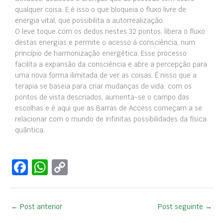
qualquer coisa. E é isso o que bloqueia o fluxo livre de
energia vital, que possibilita a autorrealização.
O leve toque com os dedos nestes 32 pontos, libera o fluxo
destas energias e permite o acesso á consciência, num
princípio de harmonização energética. Esse processo
facilita a expansão da consciência e abre a percepção para
uma nova forma ilimitada de ver as coisas. É nisso que a
terapia se baseia para criar mudanças de vida: com os
pontos de vista descriados, aumenta-se o campo das
escolhas e é aqui que as Barras de Access começam a se
relacionar com o mundo de infinitas possibilidades da física
quântica.
F
W
C
a
h
o
c
at
p
←
Post anterior
Post seguinte
→
e
s
y